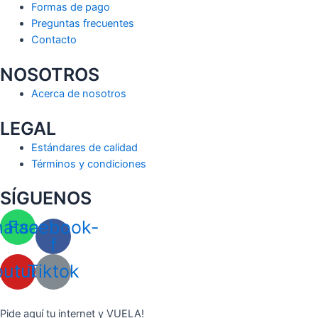
Formas de pago
Preguntas frecuentes
Contacto
NOSOTROS
Acerca de nosotros
LEGAL
Estándares de calidad
Términos y condiciones
SÍGUENOS
atsapp
Facebook-
f
outube
Tiktok
Pide aquí tu internet y VUELA!