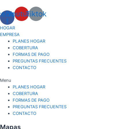
Ir
al
cebook-
Youtube
Tiktok
contenido
f
H
O
G
A
R
E
M
P
R
E
S
A
PLANES HOGAR
COBERTURA
FORMAS DE PAGO
PREGUNTAS FRECUENTES
CONTACTO
Menu
PLANES HOGAR
COBERTURA
FORMAS DE PAGO
PREGUNTAS FRECUENTES
CONTACTO
Mapas