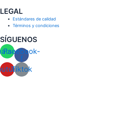
LEGAL
Estándares de calidad
Términos y condiciones
SÍGUENOS
atsapp
Facebook-
f
outube
Tiktok