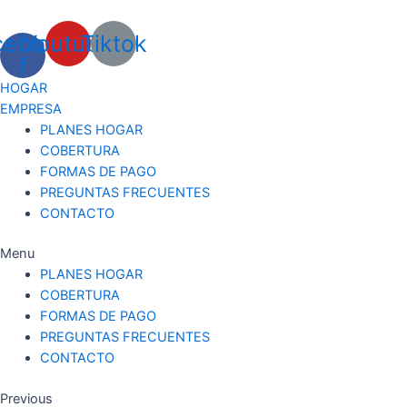
Ir
al
cebook-
Youtube
Tiktok
contenido
f
H
O
G
A
R
E
M
P
R
E
S
A
PLANES HOGAR
COBERTURA
FORMAS DE PAGO
PREGUNTAS FRECUENTES
CONTACTO
Menu
PLANES HOGAR
COBERTURA
FORMAS DE PAGO
PREGUNTAS FRECUENTES
CONTACTO
Previous