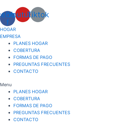
Ir
al
cebook-
Youtube
Tiktok
contenido
f
H
O
G
A
R
E
M
P
R
E
S
A
PLANES HOGAR
COBERTURA
FORMAS DE PAGO
PREGUNTAS FRECUENTES
CONTACTO
Menu
PLANES HOGAR
COBERTURA
FORMAS DE PAGO
PREGUNTAS FRECUENTES
CONTACTO